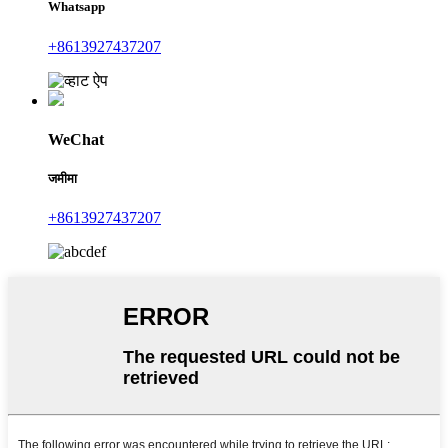
Whatsapp
+8613927437207
WeChat
जमीमा
+8613927437207