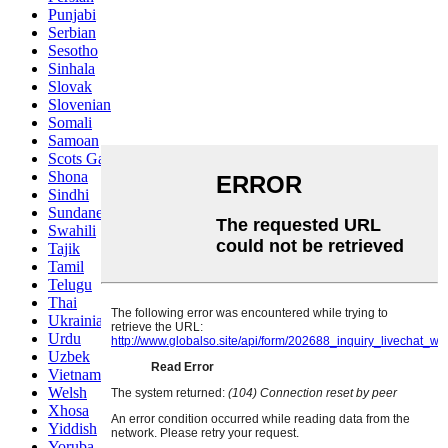
Punjabi
Serbian
Sesotho
Sinhala
Slovak
Slovenian
Somali
Samoan
Scots Gaelic
Shona
Sindhi
Sundanese
Swahili
Tajik
Tamil
Telugu
Thai
Ukrainian
Urdu
Uzbek
Vietnamese
Welsh
Xhosa
Yiddish
Yoruba