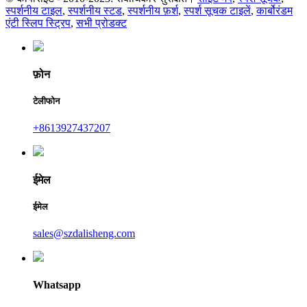
स्पर्शनीय टाइल
,
स्पर्शनीय स्टड
,
स्पर्शनीय फ़र्श
,
स्पर्श सूचक टाइलें
,
कार्बोरंडम
एंटी स्लिप स्ट्रिप
,
सभी प्रोडक्ट
फ़ोन
टेलीफोन
+8613927437207
ईमेल
ईमेल
sales@szdalisheng.com
Whatsapp