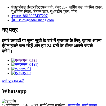
फ़ेइहुआंगडा इंस्ट्रुस्ट्रियल पार्क, नंबर 207, लूमिंग रोड, गोंगमिंग टाउन,
गुआंगमिंग जिला, शेन्ज़ेन शहर, गुआंग्डोंग प्रांत, चीन
दूरभाष:
+8613927437207
ईमेल:
sales@szdalisheng.com
नए पत्र
हमारे उत्पादों या मूल्य सूची के बारे में पूछताछ के लिए, कृपया अपना
ईमेल हमारे पास छोड़ें और हम 24 घंटों के भीतर आपसे संपर्क
करेंगे।
अभी पूछताछ करें
Whatsapp
© कॉपीराइट - 2010-2023: सर्वाधिकार सुरक्षित।
साइट मैप
,
स्पर्श सूचक
,